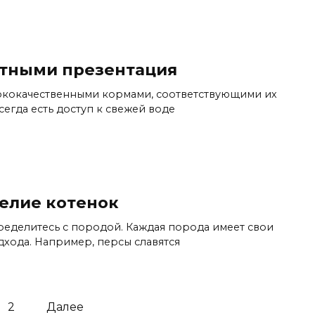
отными презентация
ококачественными кормами, соответствующими их
всегда есть доступ к свежей воде
елие котенок
ределитесь с породой. Каждая порода имеет свои
дхода. Например, персы славятся
2
Далее